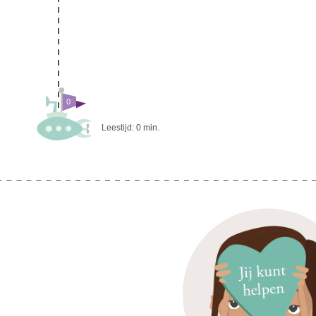
0
Leestijd:
0
min.