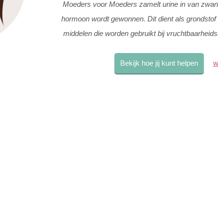
Moeders voor Moeders zamelt urine in van zwan
hormoon wordt gewonnen. Dit dient als grondstof 
middelen die worden gebruikt bij vruchtbaarheid
Bekijk hoe jij kunt helpen
w
wat er zich in jouw buik afspeelt? Meld je aan voo