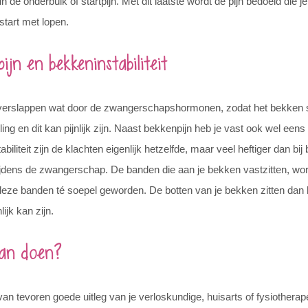
 in de onderbuik of startpijn. Met dit laatste wordt de pijn bedoeld die j
start met lopen.
ijn en bekkeninstabiliteit
erslappen wat door de zwangerschapshormonen, zodat het bekken 
ing en dit kan pijnlijk zijn. Naast bekkenpijn heb je vast ook wel eens 
biliteit zijn de klachten eigenlijk hetzelfde, maar veel heftiger dan bi
ijdens de zwangerschap. De banden die aan je bekken vastzitten, wor
n deze banden té soepel geworden. De botten van je bekken zitten dan
ijk kan zijn.
aan doen?
 van tevoren goede uitleg van je verloskundige, huisarts of fysiotherap