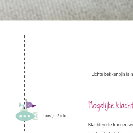
Lichte bekkenpijn is 
Mogelijke klach
2
Leestijd:
2
min.
Klachten die kunnen wij