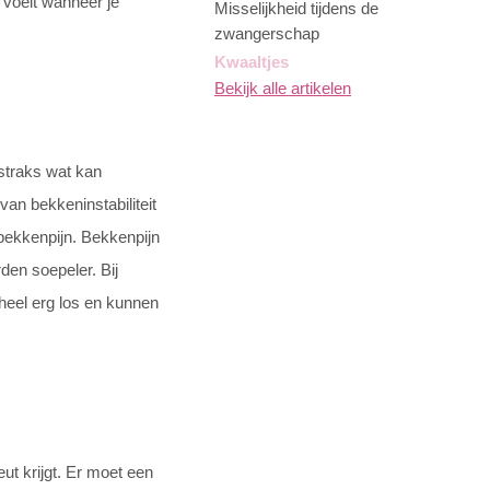
e voelt wanneer je
Misselijkheid tijdens de
zwangerschap
Kwaaltjes
Bekijk alle artikelen
straks wat kan
van bekkeninstabiliteit
j bekkenpijn. Bekkenpijn
den soepeler. Bij
 heel erg los en kunnen
eut krijgt. Er moet een