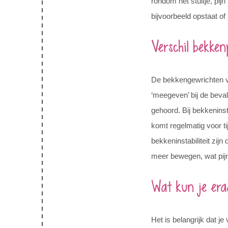
rondom het stuitje, pijn
bijvoorbeeld opstaat of 
Verschil bekkenp
De bekkengewrichten v
‘meegeven’ bij de bevall
gehoord. Bij bekkeninsta
komt regelmatig voor t
bekkeninstabiliteit zij
meer bewegen, wat pijnl
Wat kun je er
Het is belangrijk dat je