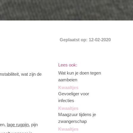
Geplaatst op: 12-02-2020
Lees ook:
Wat kun je doen tegen
abiliteit, wat zijn de
aambeien
Kwaaltjes
Gevoeliger voor
infecties
Kwaaltjes
Maagzuur tijdens je
zwangerschap
een,
lage rugpijn
, pijn
Kwaaltjes