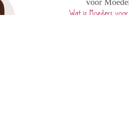
voor Moede
Wat is Moeders voor
Moeders voor Moeders zamelt urine in van zwan
hormoon wordt gewonnen. Dit dient als grondstof 
middelen die worden gebruikt bij vruchtbaarheid
Bekijk hoe jij kunt helpen
w
wat er zich in jouw buik afspeelt? Meld je aan voo