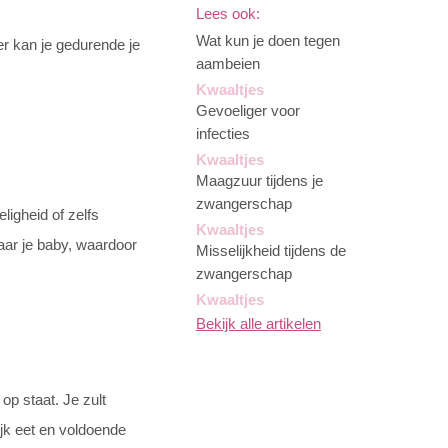
Lees ook:
Wat kun je doen tegen
er kan je gedurende je
aambeien
Kwaaltjes
Gevoeliger voor
infecties
Kwaaltjes
Maagzuur tijdens je
zwangerschap
ligheid of zelfs
Kwaaltjes
aar je baby, waardoor
Misselijkheid tijdens de
zwangerschap
Kwaaltjes
Bekijk alle artikelen
 op staat. Je zult
rijk eet en voldoende