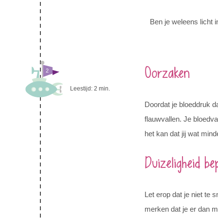
Ben je weleens licht 
Oorzaken
2
Leestijd:
2
min.
Doordat je bloeddruk d
flauwvallen. Je bloedv
het kan dat jij wat minde
Duizeligheid be
Let erop dat je niet te 
merken dat je er dan min