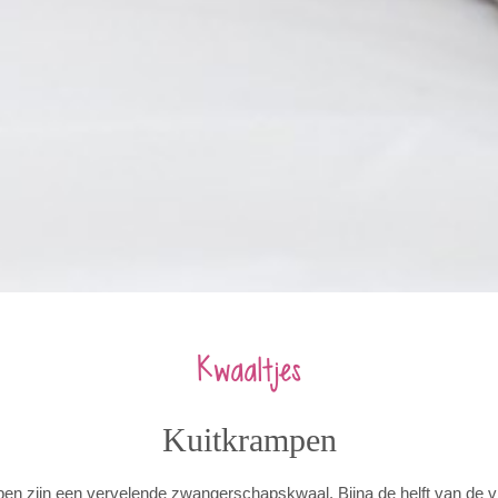
Kwaaltjes
Kuitkrampen
pen zijn een vervelende zwangerschapskwaal. Bijna de helft van de vr