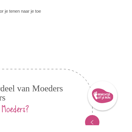
r je tenen naar je toe
erdeel van Moeders
rs
 Moeders?
gere vrouwen, waaruit het hCG-