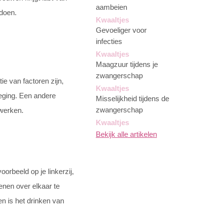
aambeien
 doen.
Kwaaltjes
Gevoeliger voor
infecties
Kwaaltjes
Maagzuur tijdens je
zwangerschap
e van factoren zijn,
Kwaaltjes
eging. Een andere
Misselijkheid tijdens de
zwangerschap
 werken.
Kwaaltjes
Bekijk alle artikelen
orbeeld op je linkerzij,
enen over elkaar te
en is het drinken van