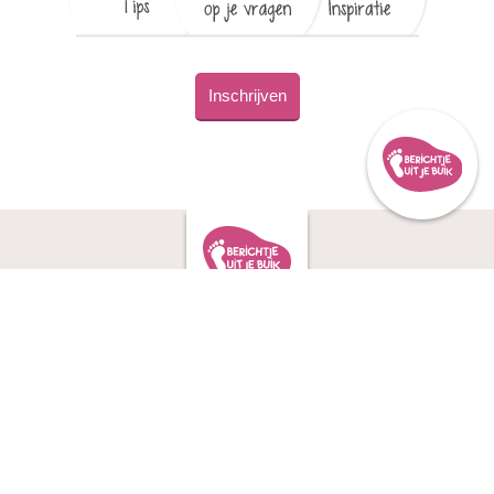
Inschrijven
interessante
ervaringsverhalen
over Berichtje
berichtjes
uit je Buik