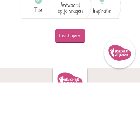
Inschrijven
interessante
ervaringsverhalen
over Berichtje
berichtjes
uit je Buik