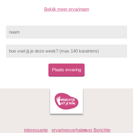
Bekijk meer ervaringen
"Het is genoeg :) 37 weken "
Britt
"37 en 2 dagen zwanger als ze deze week niet komt dan
wordt ik met 38 weken ingeleid kan niet wachten om ons
prinsesje te ontmoeten "
Plaats ervaring
Kim
"36+6. rommelt al een week. Gisteren slijmprop verloren.
Hoeft natuurlijk niets te betekenen, maar bij de eerste kwam
ze een dag hierna. :) "
Mandy
interessante
ervaringsverhalen
over Berichtje