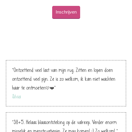
Inschrijven
"Ontzettend veel last van mijn rug. Zitten en lopen doen
ontzettend veel pijn. Ze is zo welkom, ik kan niet wachten
haar te ontmoeten🩷❤️"
Silvia
"38+5. Helaas blaasontsteking op de valreep. Verder enorm
misselijk en menstruatiepijn. Ze mag komen! :) Zo welkom! "