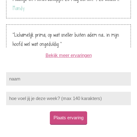
Mandy
"Lichamelijk prima, op wat sneller buiten adem na.. in mijn
hoofd wel wat ongeduldig "
Am
Bekijk meer ervaringen
"Nog best heel fit, een uur rustig wandelen met een zitpauze
tussendoor lukt nog steeds. Wel steeds sneller moe. Ik kan
niet wachten! "
Esther
Plaats ervaring
"Week 38 voelde ik mij nog heel goed! Einde week 38 begon