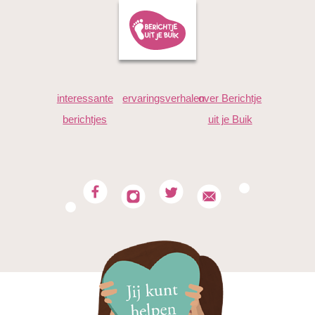
de heftige rugpijn boven in en is nu 39.2 gezakt naar
beneden. Nog maar 5 dagen te "
Anique
interessante
ervaringsverhalen
over Berichtje
"39+4 en er klaar mee. Alles doet zeer. Probeer zoveel te
berichtjes
uit je Buik
genieten. K)an niet wachten tot je er bent kleintje!"
Nelleke
"39+1 en het helemaal zat. Alles doet me zeer en we zijn er
helemaal klaar voor. Kom maar snel meisje"
C