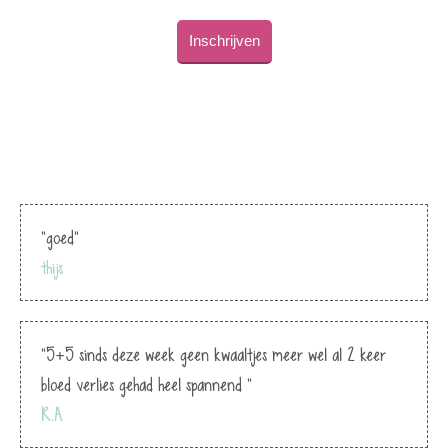
Inschrijven
"goed"
thijs
"5+5 sinds deze week geen kwaaltjes meer wel al 2 keer
bloed verlies gehad heel spannend "
R.A