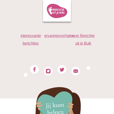
"5w+5d zwanger na dikke 7 jaren ben zo ontzettend blij
kan niet wachten tot de 1e echo wel last van hartkloppingen
maar alles waard !!!!!!!!!"
interessante
ervaringsverhalen
over Berichtje
Z
berichtjes
uit je Buik
"5+3 Met vlagen misselijk, wel elke dag “menstruatie pijn”,
hele dag door boertjes laten en elke dag wel lage rugpijn. "
Sofia
"Heel erg moe, pijnlijke borsten, zwaar hoofd, obstipatie."
Daantje